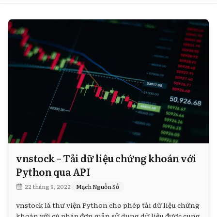
vnstock – Tải dữ liệu chứng khoán với
Python qua API
22 tháng 9, 2022
Mạch Nguồn Số
vnstock là thư viện Python cho phép tải dữ liệu chứng
khoán với cú pháp đơn giản sử dụng dữ liệu được cung