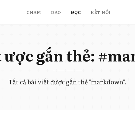
CHẠM
DẠO
ĐỌC
KẾT NỐI
t được gắn thẻ: #
Tất cả bài viết được gắn thẻ "markdown".