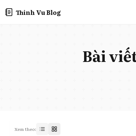
Thinh Vu Blog
Bài viế
Xem theo: