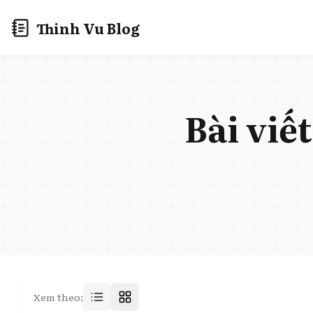
Thinh Vu Blog
Bài viế
Xem theo: