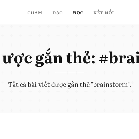
CHẠM
DẠO
ĐỌC
KẾT NỐI
t được gắn thẻ: #br
Tất cả bài viết được gắn thẻ "brainstorm".