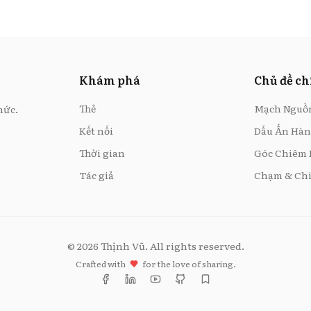
Khám phá
Chủ đề c
Thẻ
Mạch Nguồ
hức.
Kết nối
Dấu Ấn Hàn
Thời gian
Góc Chiêm
Tác giả
Chạm & Chi
©
2026
Thịnh Vũ. All rights reserved.
Crafted with
for the love of sharing.
Facebook
LinkedIn
YouTube
GitHub
Substack