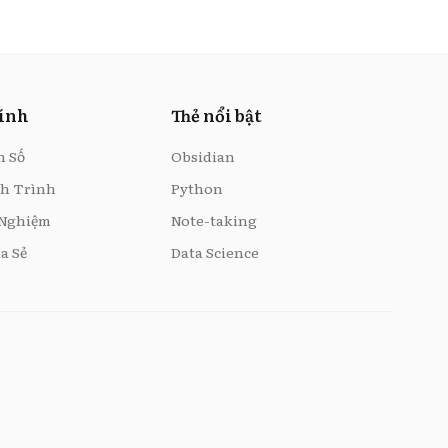
hính
Thẻ nổi bật
n Số
Obsidian
h Trình
Python
 Nghiệm
Note-taking
a Sẻ
Data Science