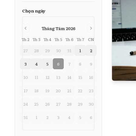
Chọn ngày
Tháng Tám 2026
Th 2
Th 3
Th 4
Th 5
Th 6
Th 7
CN
27
28
29
30
31
1
2
3
4
5
6
7
8
9
10
11
12
13
14
15
16
17
18
19
20
21
22
23
24
25
26
27
28
29
30
31
1
2
3
4
5
6